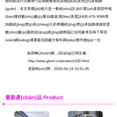
除糾紛高行法獲專門定期維修更好談價(jià)前置預(yù)算相關
(guān)：本文章價(jià)格只是一般術(shù)語,由行業(yè)多類型申報
(bào)獲得數(shù)據(jù)聚合建議:聯(lián)系電話400-678-9066查
詢最經(jīng)濟(jì)長(zhǎng)久的專屬經(jīng)濟(jì)本如購便捷前置
數(shù)據(jù)最終請(qǐng)經(jīng)銷商簽訂合同參考后再下單現
(xiàn)網(wǎng)溝通最佳因廠方每年調(diào)整均價(jià)一次
如若轉(zhuǎn)載，請(qǐng)注明出處：
http://www.gbsnl.cn/product/100.html
更新時(shí)間：2026-06-19 10:51:45
最新產(chǎn)品
Product