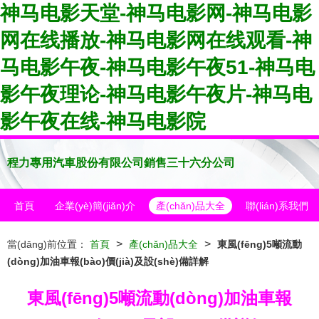
神马电影天堂-神马电影网-神马电影
网在线播放-神马电影网在线观看-神
马电影午夜-神马电影午夜51-神马电
影午夜理论-神马电影午夜片-神马电
影午夜在线-神马电影院
程力專用汽車股份有限公司銷售三十六分公司
首頁
企業(yè)簡(jiǎn)介
產(chǎn)品大全
聯(lián)系我們
>
>
當(dāng)前位置：
首頁
產(chǎn)品大全
東風(fēng)5噸流動
(dòng)加油車報(bào)價(jià)及設(shè)備詳解
東風(fēng)5噸流動(dòng)加油車報