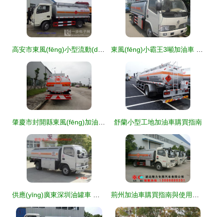
高安市東風(fēng)小型流動(dòng)加油車廠家直銷 供應(yīng)高安市東風(fēng)小型流動(dòng)加油車廠家直銷
東風(fēng)小霸王3噸加油車 廠價(jià)直銷，憑什么成為行業(yè)首選？
肇慶市封開縣東風(fēng)加油車市場(chǎng)行情與散裝粉車輛解析
舒蘭小型工地加油車購買指南
供應(yīng)廣東深圳油罐車 加油車價(jià)格 運(yùn)油車配置 油罐車廠家直銷_汽摩配件_世界工廠網(wǎng)中國產(chǎn)品信息庫
荊州加油車購買指南與使用事項(xiàng)