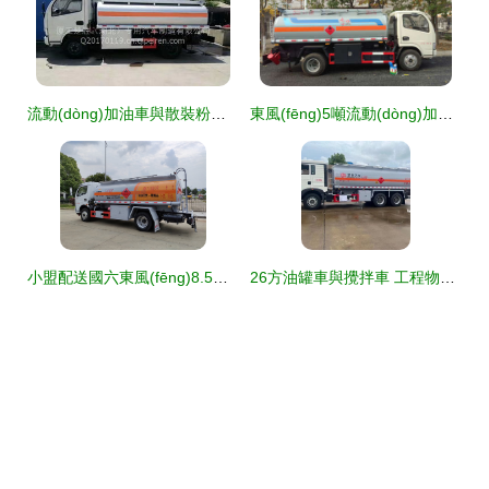
流動(dòng)加油車與散裝粉料運(yùn)輸 安全隱患與未來轉(zhuǎn)型之路
東風(fēng)5噸流動(dòng)加油車報(bào)價(jià)及設(shè)備詳解
小盟配送國六東風(fēng)8.5方加油車 高效與品質(zhì)兼?zhèn)涞默F(xiàn)車批發(fā)利器
26方油罐車與攪拌車 工程物流的黃金搭檔