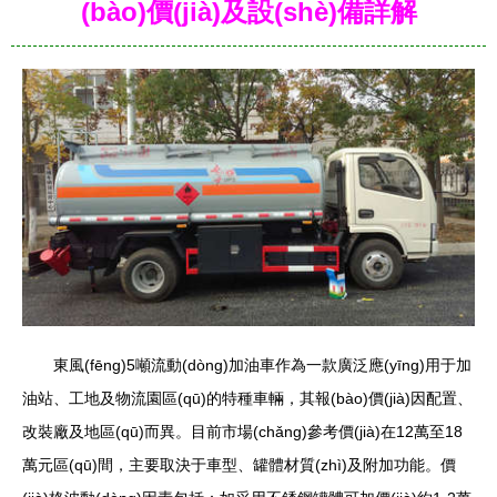
(bào)價(jià)及設(shè)備詳解
東風(fēng)5噸流動(dòng)加油車作為一款廣泛應(yīng)用于加
油站、工地及物流園區(qū)的特種車輛，其報(bào)價(jià)因配置、
改裝廠及地區(qū)而異。目前市場(chǎng)參考價(jià)在12萬至18
萬元區(qū)間，主要取決于車型、罐體材質(zhì)及附加功能。價