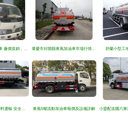
東風小霸王3噸加油車 廠價直銷，憑什么成為行業首選？
肇慶市封開縣東風加油車市場行情與散裝粉車輛解析
舒蘭小型工
流動加油車與散裝粉料運輸 安全隱患與未來轉型之路
東風5噸流動加油車報價及設備詳解