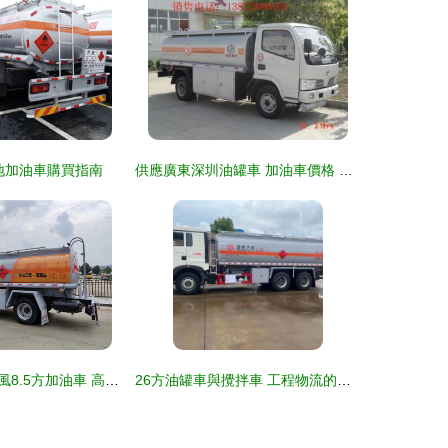
地加油車購買指南
供應廣東深圳油罐車 加油車價格 運油車配置 油罐車廠家直銷_汽摩配件_世界工廠網中國產品信息庫
小盟配送國六東風8.5方加油車 高效與品質兼備的現車批發利器
26方油罐車與攪拌車 工程物流的黃金搭檔